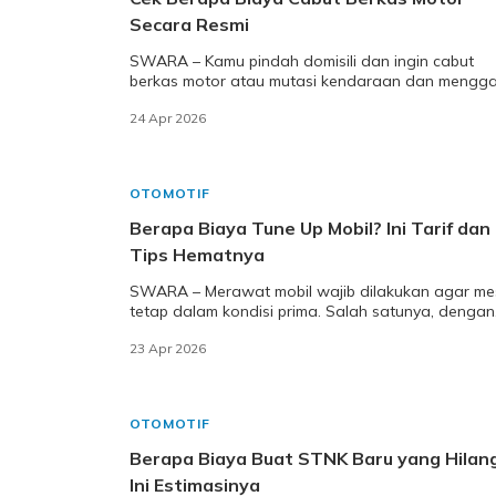
Secara Resmi
SWARA – Kamu pindah domisili dan ingin cabut
berkas motor atau mutasi kendaraan dan mengga
kode plat STNK? Lalu berapa biaya cabut berkas 
24 Apr 2026
OTOMOTIF
Berapa Biaya Tune Up Mobil? Ini Tarif dan
Tips Hematnya
SWARA – Merawat mobil wajib dilakukan agar me
tetap dalam kondisi prima. Salah satunya, dengan
cara tune up mobil. Kira-kira berapa biaya tun
23 Apr 2026
OTOMOTIF
Berapa Biaya Buat STNK Baru yang Hilan
Ini Estimasinya