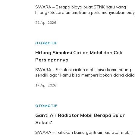
SWARA – Berapa biaya buat STNK baru yang
hilang? Secara umum, kamu perlu menyiapkan bia
mulai dari Rp100.000 untuk pembuatan STNK moto
21 Apr 2026
yang h
OTOMOTIF
Hitung Simulasi Cicilan Mobil dan Cek
Persiapannya
SWARA – Simulasi cicilan mobil bisa kamu hitung
sendiri agar kamu bisa mempersiapkan dana cicil
yang sesuai dengan kemampuan finansialmu. Beb
17 Apr 2026
OTOMOTIF
Ganti Air Radiator Mobil Berapa Bulan
Sekali?
SWARA – Tahukah kamu ganti air radiator mobil