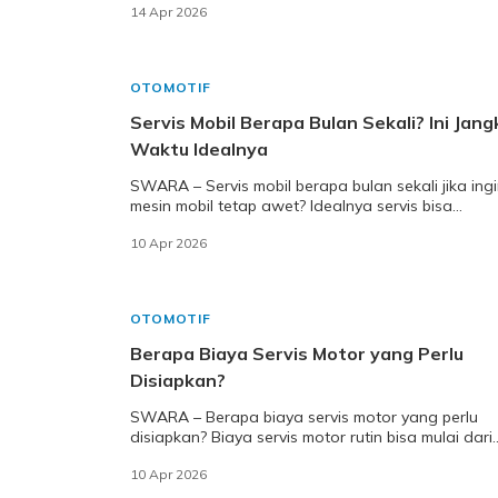
14 Apr 2026
OTOMOTIF
Servis Mobil Berapa Bulan Sekali? Ini Jang
Waktu Idealnya
SWARA – Servis mobil berapa bulan sekali jika ing
mesin mobil tetap awet? Idealnya servis bisa
dilakukan tiap 6 bulan sekali atau setiap kelip
10 Apr 2026
OTOMOTIF
Berapa Biaya Servis Motor yang Perlu
Disiapkan?
SWARA – Berapa biaya servis motor yang perlu
disiapkan? Biaya servis motor rutin bisa mulai dari
Rp80.000–Rp600.000 tergantung perbaikan atau
10 Apr 2026