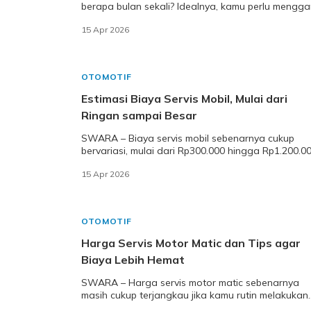
berapa bulan sekali? Idealnya, kamu perlu mengga
setiap 6 bulan sekali atau setiap 10.000-20.00
15 Apr 2026
OTOMOTIF
Estimasi Biaya Servis Mobil, Mulai dari
Ringan sampai Besar
SWARA – Biaya servis mobil sebenarnya cukup
bervariasi, mulai dari Rp300.000 hingga Rp1.200.0
untuk servis ringan. Biaya tergantung jenis pera
15 Apr 2026
OTOMOTIF
Harga Servis Motor Matic dan Tips agar
Biaya Lebih Hemat
SWARA – Harga servis motor matic sebenarnya
masih cukup terjangkau jika kamu rutin melakukan
perawatan. Untuk servis ringan, biayanya sekitar 