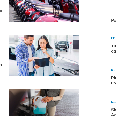
ya
r
Po
ED
10
da
an
e
K
Pi
En
KA
Sk
Ad