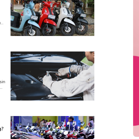
nti
mot
sin
g?