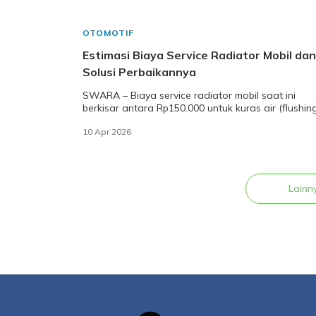
OTOMOTIF
Estimasi Biaya Service Radiator Mobil dan
Solusi Perbaikannya
SWARA – Biaya service radiator mobil saat ini
berkisar antara Rp150.000 untuk kuras air (flushin
hingga Rp600.000+ jika terdapat kebocoran pad
10 Apr 2026
Lainn