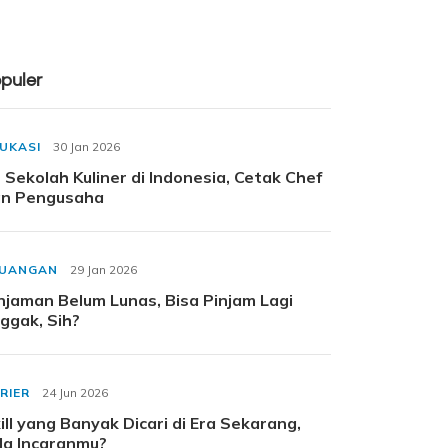
puler
UKASI
30 Jan 2026
 Sekolah Kuliner di Indonesia, Cetak Chef
n Pengusaha
EUANGAN
29 Jan 2026
njaman Belum Lunas, Bisa Pinjam Lagi
ggak, Sih?
RIER
24 Jun 2026
ill yang Banyak Dicari di Era Sekarang,
a Incaranmu?