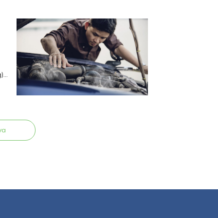
g)
ya