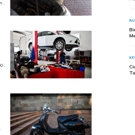
nti
R
Bi
Me
K
00
Ci
Tu
Rp