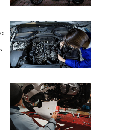
ka
in