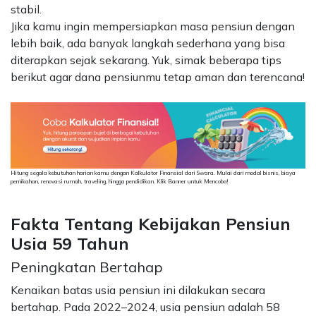
stabil.
Jika kamu ingin mempersiapkan masa pensiun dengan
lebih baik, ada banyak langkah sederhana yang bisa
diterapkan sejak sekarang. Yuk, simak beberapa tips
berikut agar dana pensiunmu tetap aman dan terencana!
Hitung segala kebutuhan harian kamu dengan Kalkulator Finansial dari Swara. Mulai dari modal bisnis, biaya
pernikahan, renovasi rumah, traveling, hingga pendidikan. Klik Banner untuk Mencoba!
Fakta Tentang Kebijakan Pensiun
Usia 59 Tahun
Peningkatan Bertahap
Kenaikan batas usia pensiun ini dilakukan secara
bertahap. Pada 2022–2024, usia pensiun adalah 58