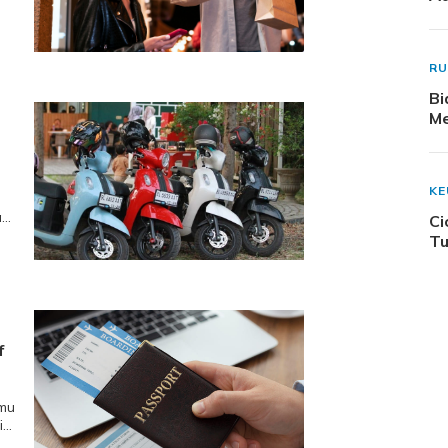
di
R
Bi
Me
K
nti
Ci
mot
Tu
f
amu
i