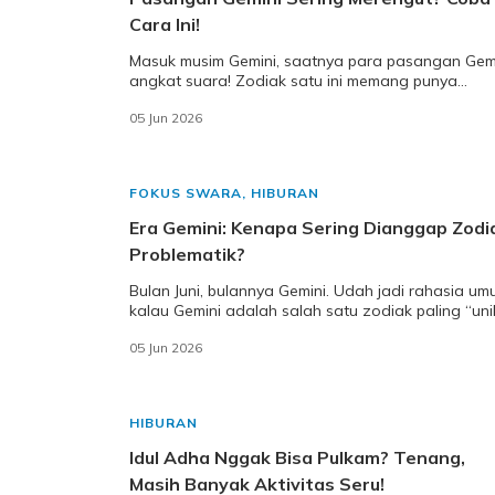
Cara Ini!
Masuk musim Gemini, saatnya para pasangan Gem
angkat suara! Zodiak satu ini memang punya
reputasi yang cukup unik. Ada yang bilang Gemini
05 Jun 2026
susah dit
FOKUS SWARA
,
HIBURAN
Era Gemini: Kenapa Sering Dianggap Zodi
Problematik?
Bulan Juni, bulannya Gemini. Udah jadi rahasia u
kalau Gemini adalah salah satu zodiak paling “unik
Atau bisa dibilang, “kontroversial”?
05 Jun 2026
HIBURAN
Idul Adha Nggak Bisa Pulkam? Tenang,
Masih Banyak Aktivitas Seru!