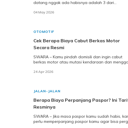
datang nggak ada habisnya adalah 3 dari
banyaknya aktivitas harian para pekerja kantoran 
04 May 2026
2026 yan
OTOMOTIF
Cek Berapa Biaya Cabut Berkas Motor
Secara Resmi
SWARA – Kamu pindah domisili dan ingin cabut
berkas motor atau mutasi kendaraan dan mengga
kode plat STNK? Lalu berapa biaya cabut berkas 
24 Apr 2026
JALAN-JALAN
Berapa Biaya Perpanjang Paspor? Ini Tari
Resminya
SWARA – Jika masa paspor kamu sudah habis, k
perlu memperpanjang paspor kamu agar bisa perg
ke luar negeri lagi. Lalu, berapa biaya perpanja