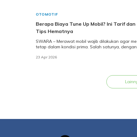
OTOMOTIF
Berapa Biaya Tune Up Mobil? Ini Tarif dan
Tips Hematnya
SWARA – Merawat mobil wajib dilakukan agar me
tetap dalam kondisi prima. Salah satunya, dengan
cara tune up mobil. Kira-kira berapa biaya tun
23 Apr 2026
Lainn