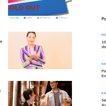
Po
ED
ga
10
da
K
Pi
En
k
KA
Sk
Ad