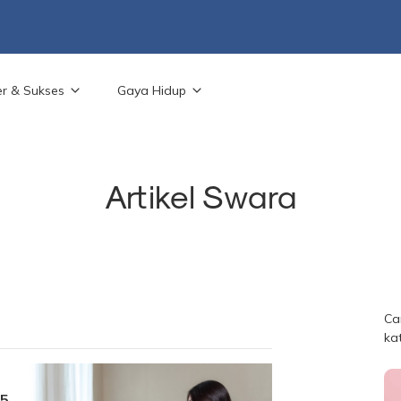
er & Sukses
Gaya Hidup
Artikel Swara
Ca
ka
 5