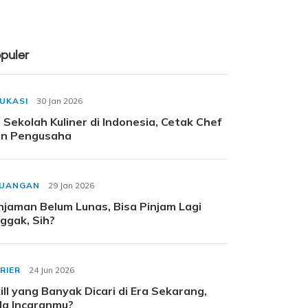
puler
UKASI
30 Jan 2026
 Sekolah Kuliner di Indonesia, Cetak Chef
n Pengusaha
EUANGAN
29 Jan 2026
njaman Belum Lunas, Bisa Pinjam Lagi
ggak, Sih?
RIER
24 Jun 2026
ill yang Banyak Dicari di Era Sekarang,
a Incaranmu?