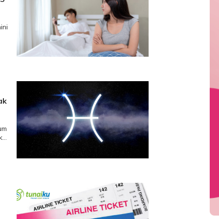
ini
ak
mum
”.