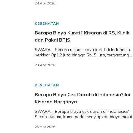
24 Apr 2026
KESEHATAN
Berapa Biaya Kuret? Kisaran di RS, Klinik,
dan Pakai BPJS
SWARA – Secara umum, biaya kuret di Indonesia
berkisar Rp1,2 juta hingga Rp15 juta, tergantung
fasilitas kesehatan, kondisi medis, dan layanan t
23 Apr 2026
KESEHATAN
Berapa Biaya Cek Darah di Indonesia? Ini
Kisaran Harganya
SWARA – Berapa biaya cek darah di Indonesia?
Secara umum, kamu perlu menyiapkan biaya mulai
dari sekitar Rp35.000 di fasilitas pemerintah hingg
23 Apr 2026