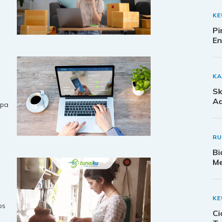
K
Pi
En
KA
Sk
Ad
npa
kup
R
Bi
Me
K
os
Ci