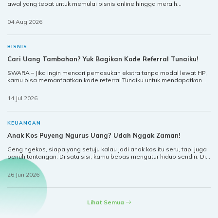
awal yang tepat untuk memulai bisnis online hingga meraih
kebebasan finansial. Kamu cukup membuat akun penjual,
mengunggah produk, serta
04 Aug 2026
BISNIS
Cari Uang Tambahan? Yuk Bagikan Kode Referral Tunaiku!
SWARA – Jika ingin mencari pemasukan ekstra tanpa modal lewat HP,
kamu bisa memanfaatkan kode referral Tunaiku untuk mendapatkan
bonus uang tunai secara praktis. Melalui program ini, kamu cukup
memb
14 Jul 2026
KEUANGAN
Anak Kos Puyeng Ngurus Uang? Udah Nggak Zaman!
Geng ngekos, siapa yang setuju kalau jadi anak kos itu seru, tapi juga
penuh tantangan. Di satu sisi, kamu bebas mengatur hidup sendiri. Di
sisi lain, semua kebutuhan harus ditanggung dari kantong pri
26 Jun 2026
Lihat Semua