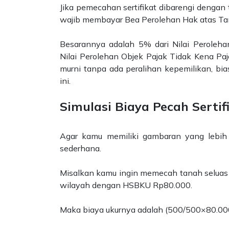
Jika pemecahan sertifikat dibarengi dengan 
wajib membayar Bea Perolehan Hak atas T
Besarannya adalah 5% dari Nilai Peroleha
Nilai Perolehan Objek Pajak Tidak Kena P
murni tanpa ada peralihan kepemilikan, bi
ini.
Simulasi Biaya Pecah Sertif
Agar kamu memiliki gambaran yang lebih n
sederhana.
Misalkan kamu ingin memecah tanah seluas 
wilayah dengan HSBKU Rp80.000.
Maka biaya ukurnya adalah (500/500​×80.