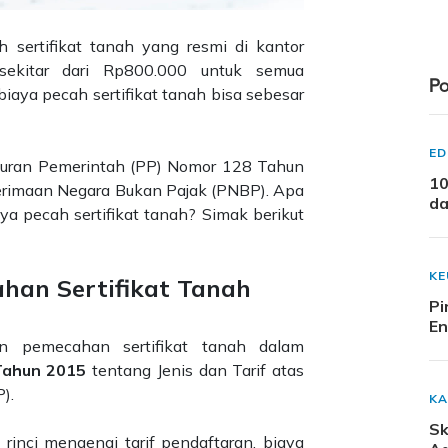
sertifikat tanah yang resmi di kantor
sekitar dari Rp800.000 untuk semua
Po
iaya pecah sertifikat tanah bisa sebesar
ED
aturan Pemerintah (PP) Nomor 128 Tahun
10
nerimaan Negara Bukan Pajak (PNBP). Apa
da
 pecah sertifikat tanah? Simak berikut
K
an Sertifikat Tanah
Pi
En
an pemecahan sertifikat tanah dalam
Tahun 2015
tentang Jenis dan Tarif atas
P).
KA
Sk
 rinci mengenai tarif pendaftaran, biaya