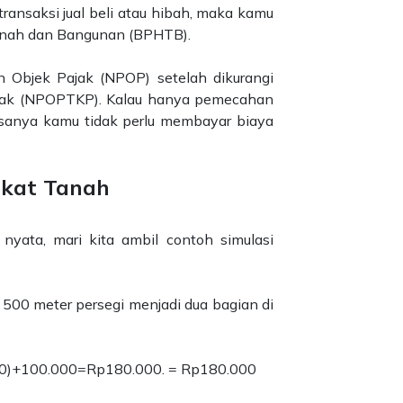
transaksi jual beli atau hibah, maka kamu
anah dan Bangunan (BPHTB).
n Objek Pajak (NPOP) setelah dikurangi
ajak (NPOPTKP). Kalau hanya pemecahan
asanya kamu tidak perlu membayar biaya
ikat Tanah
yata, mari kita ambil contoh simulasi
500 meter persegi menjadi dua bagian di
000)+100.000=Rp180.000. = Rp180.000