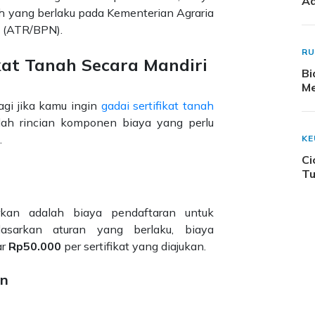
Ad
h yang berlaku pada Kementerian Agraria
 (ATR/BPN).
R
ikat Tanah Secara Mandiri
Bi
Me
agi jika kamu ingin
gadai sertifikat tanah
alah rincian komponen biaya yang perlu
.
K
Ci
Tu
kan adalah biaya pendaftaran untuk
asarkan aturan yang berlaku, biaya
ar
Rp50.000
per sertifikat yang diajukan.
an