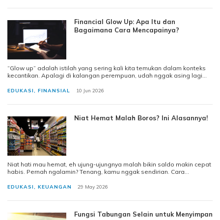
Financial Glow Up: Apa Itu dan
Bagaimana Cara Mencapainya?
“Glow up” adalah istilah yang sering kali kita temukan dalam konteks
kecantikan. Apalagi di kalangan perempuan, udah nggak asing lagi
kalau artiny
EDUKASI
,
FINANSIAL
10 Jun 2026
Niat Hemat Malah Boros? Ini Alasannya!
Niat hati mau hemat, eh ujung-ujungnya malah bikin saldo makin cepat
habis. Pernah ngalamin? Tenang, kamu nggak sendirian. Cara
mengatur uang memang m
EDUKASI
,
KEUANGAN
29 May 2026
Fungsi Tabungan Selain untuk Menyimpan