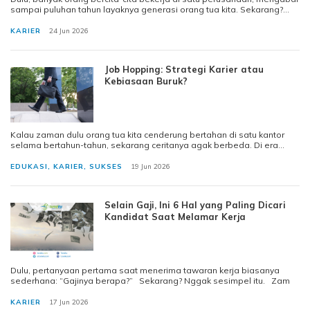
sampai puluhan tahun layaknya generasi orang tua kita. Sekarang?
Dunia kerja beru
KARIER
24 Jun 2026
Job Hopping: Strategi Karier atau
Kebiasaan Buruk?
Kalau zaman dulu orang tua kita cenderung bertahan di satu kantor
selama bertahun-tahun, sekarang ceritanya agak berbeda. Di era
LinkedIn, remote work
EDUKASI
,
KARIER
,
SUKSES
19 Jun 2026
Selain Gaji, Ini 6 Hal yang Paling Dicari
Kandidat Saat Melamar Kerja
Dulu, pertanyaan pertama saat menerima tawaran kerja biasanya
sederhana: “Gajinya berapa?” Sekarang? Nggak sesimpel itu. Zam
KARIER
17 Jun 2026