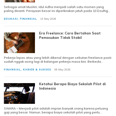
Sebagai umat Muslim, Idul Adha menjadi salah satu momen yang
paling dinanti. Perayaan besar ini diperkirakan jatuh pada 10 Dzulhijjah
1447 H atau seki
EDUKASI
,
FINANSIAL
13 May 2026
Era Freelance: Cara Bertahan Saat
Pemasukan Tidak Stabil
Pekerja lepas atau yang lebih dikenal dengan sebutan freelance pasti
sudah nggak asing lagi di kalangan pekerja masa kini. Berbeda
dengan pekerjaan te
FINANSIAL
,
KARIER & SUKSES
06 May 2026
Ketahui Berapa Biaya Sekolah Pilot di
Indonesia
SWARA – Menjadi pilot adalah impian banyak orang karena peluang
gaji yang besar. Namun, berapa biaya sekolah pilot yang perlu