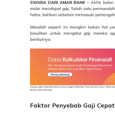
SWARA DARI AMAR BANK –
Akhir bulan
mulai mendapat gaji. Salah satu permasalah
habis, bahkan sebelum memasuki pertengah
Masalah seperti ini mungkin bukan hal ya
kesulitan untuk mengatur gaji mereka a
berikutnya.
Hitung segala kebutuhan harian kamu dengan Kalkulator Finansial dari Swara. Mulai dari m
Banner untuk Mencoba!
Faktor Penyebab Gaji Cepat