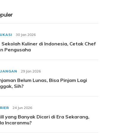
puler
UKASI
30 Jan 2026
 Sekolah Kuliner di Indonesia, Cetak Chef
n Pengusaha
EUANGAN
29 Jan 2026
njaman Belum Lunas, Bisa Pinjam Lagi
ggak, Sih?
RIER
24 Jun 2026
ill yang Banyak Dicari di Era Sekarang,
a Incaranmu?