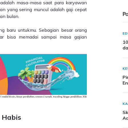
 adalah masa-masa saat para karyawan
an yang sering muncul adalah gaji cepat
Po
an bulan.
ng baru untukmu. Sebagian besar orang
ED
gar bisa memadai sampai masa gajian
10
da
K
Pi
En
odal bisnis, biaya pernikahan, renovasi rumah, traveling, hingga pendidikan. Klik
KA
Sk
 Habis
Ad