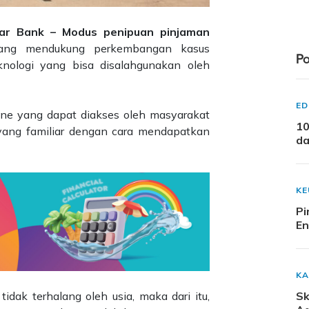
Amar Bank – Modus penipuan pinjaman
 yang mendukung perkembangan kasus
Po
nologi yang bisa disalahgunakan oleh
ED
nline yang dapat diakses oleh masyarakat
10
yang familiar dengan cara mendapatkan
da
K
Pi
En
KA
idak terhalang oleh usia, maka dari itu,
Sk