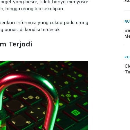
Ad
arget yang besar, tidak hanya menyasar
h, hingga orang tua sekalipun.
R
berikan informasi yang cukup pada orang
g panas’ di kondisi terdesak.
Bi
Me
um Terjadi
K
Ci
Tu